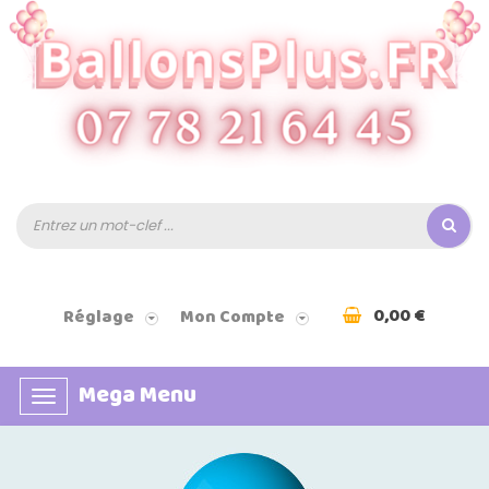
0,00 €
Réglage
Mon Compte
Mega Menu
Basculer
la
navigation