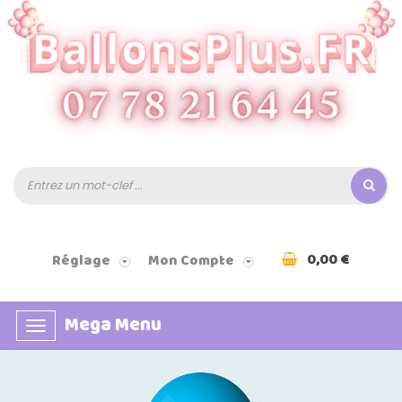
0,00 €
Réglage
Mon Compte
Mega Menu
Basculer
la
navigation