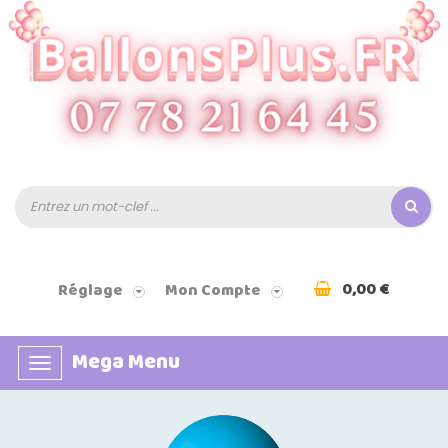
0,00 €
Réglage
Mon Compte
Mega Menu
Basculer
la
navigation