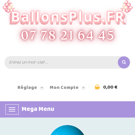
0,00 €
Réglage
Mon Compte
Mega Menu
Basculer
la
navigation