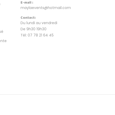
E-mail :
s
maylaevents@hotmail.com
Contact:
Du lundi au vendredi
De 9h30 19h30
sé
Tél: 07 78 21 64 45
ente