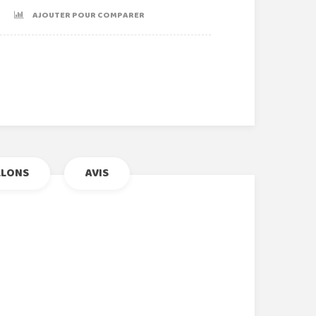
AJOUTER POUR COMPARER
r
le+
nterest
LLONS
AVIS