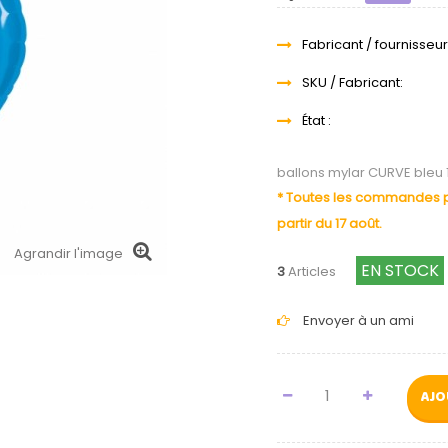
Fabricant / fournisseur
SKU / Fabricant:
État :
ballons mylar CURVE bleu 
* Toutes les commandes pa
partir du 17 août.
Agrandir l'image
EN STOCK
3
Articles
Envoyer à un ami
AJO