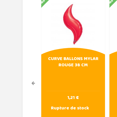
CURVE BALLONS MYLAR
ROUGE 38 CM
1,21 €
Rupture de stock