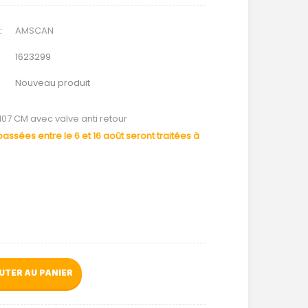
:
AMSCAN
1623299
Nouveau produit
107 CM avec valve anti retour
ssées entre le 6 et 16 août seront traitées à
UTER AU PANIER