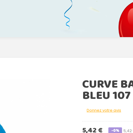
CURVE B
BLEU 107
Donnez votre avis
5,42 €
-0%
5,42