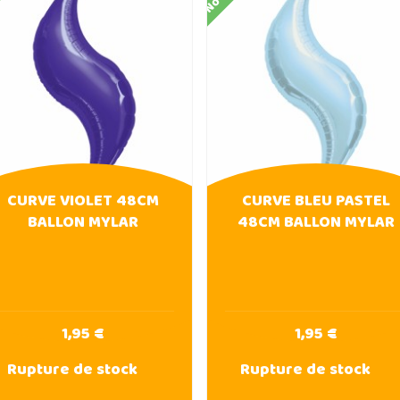
CURVE VIOLET 48CM
CURVE BLEU PASTEL
BALLON MYLAR
48CM BALLON MYLAR
1,95 €
1,95 €
Rupture de stock
Rupture de stock