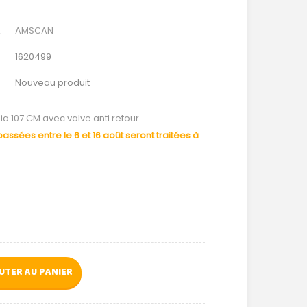
:
AMSCAN
1620499
Nouveau produit
a 107 CM avec valve anti retour
ssées entre le 6 et 16 août seront traitées à
UTER AU PANIER