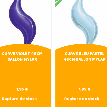
CURVE VIOLET 48CM
CURVE BLEU PASTEL
BALLON MYLAR
48CM BALLON MYLAR
1,95 €
1,95 €
Rupture de stock
Rupture de stock