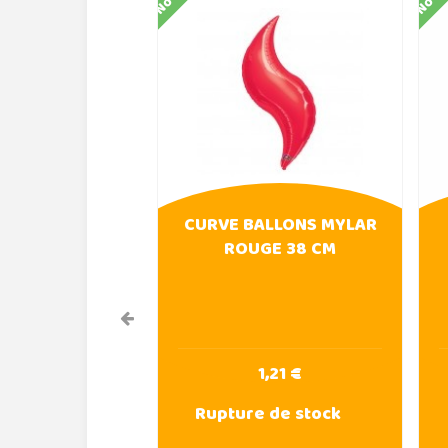
CURVE BALLONS MYLAR
ROUGE 38 CM
1,21 €
Rupture de stock