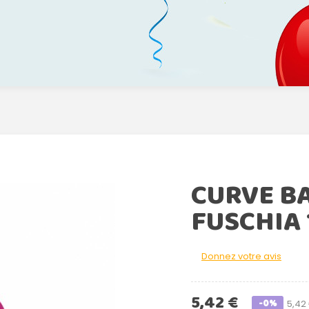
CURVE B
FUSCHIA 
Donnez votre avis
5,42 €
-0%
5,42