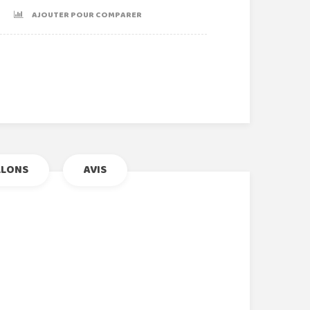
AJOUTER POUR COMPARER
r
le+
nterest
LLONS
AVIS