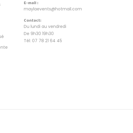
E-mail :
s
maylaevents@hotmail.com
Contact:
Du lundi au vendredi
De 9h30 19h30
sé
Tél: 07 78 21 64 45
ente