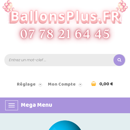
0,00 €
Réglage
Mon Compte
Mega Menu
Basculer
la
navigation