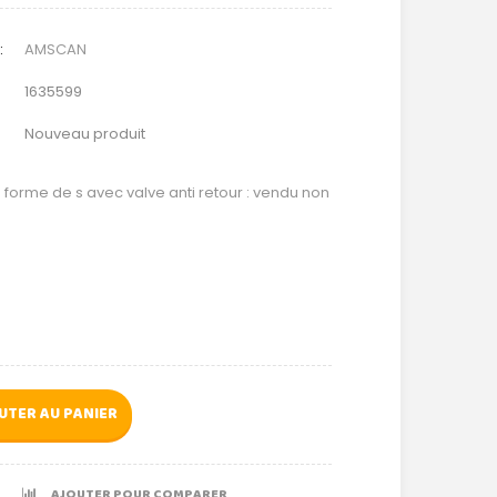
:
AMSCAN
1635599
Nouveau produit
 forme de s avec valve anti retour : vendu non
UTER AU PANIER
AJOUTER POUR COMPARER