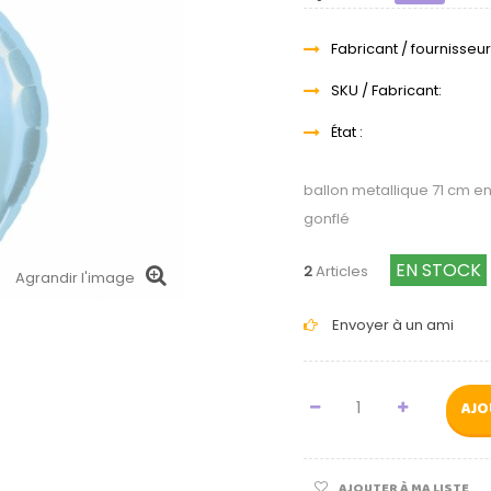
Fabricant / fournisseur
SKU / Fabricant:
État :
ballon metallique 71 cm en
gonflé
EN STOCK
2
Articles
Agrandir l'image
Envoyer à un ami
AJO
AJOUTER À MA LISTE