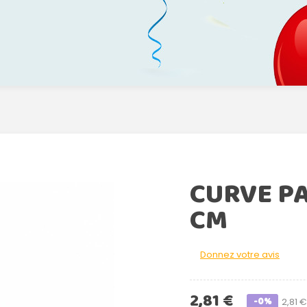
CURVE PA
CM
Donnez votre avis
2,81 €
-0%
2,81 €