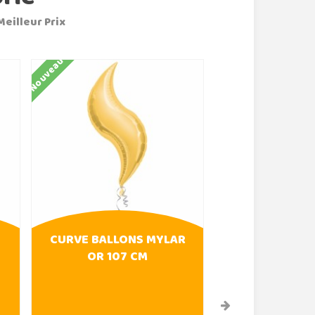
Meilleur Prix
Nouveau
Nouveau
CURVE BALLONS MYLAR
CURVE ROS
OR 107 CM
BALLON 