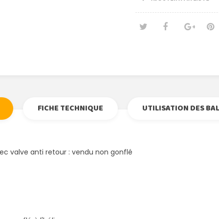
Tweet
Partage
Goog
Pi
FICHE TECHNIQUE
UTILISATION DES BA
ec valve anti retour : vendu non gonflé