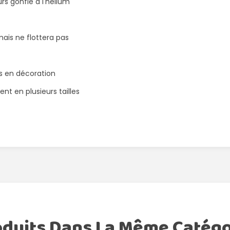
ours gonflé à l'hélium
 mais ne flottera pas
és en décoration
nt en plusieurs tailles
oduits Dans La Même Catégo