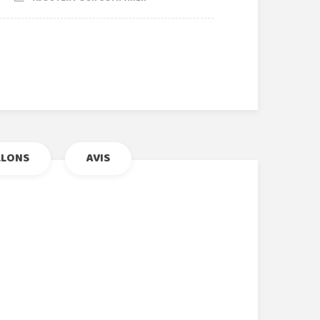
r
le+
nterest
LLONS
AVIS