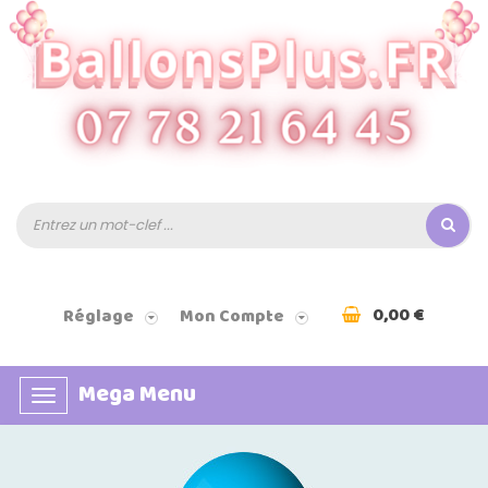
0,00 €
Réglage
Mon Compte
Mega Menu
Basculer
la
navigation