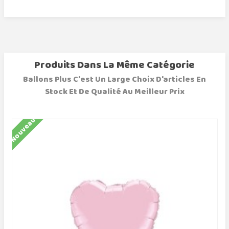
Produits Dans La Même Catégorie
Ballons Plus C'est Un Large Choix D'articles En
Stock Et De Qualité Au Meilleur Prix
Nouveau
N