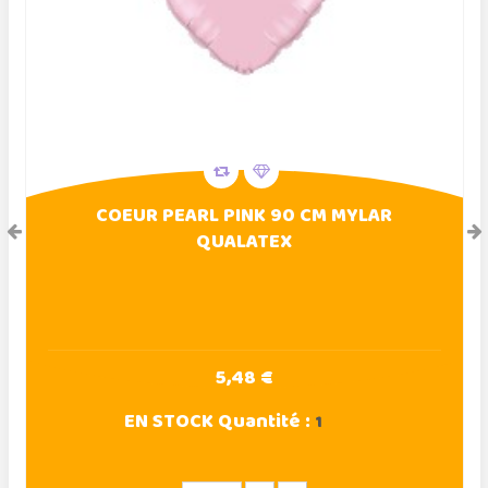
COEUR PEARL PINK 90 CM MYLAR
QUALATEX
5,48 €
EN STOCK
Quantité :
1