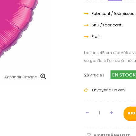
Fabricant / fournisseur
SKU / Fabricant:
État :
ballons 45 cm diamètre v
se gonfle à l'air ou à l'hél
EN STOCK
26
Articles
Agrandir l'image
Envoyer à un ami
AJO
AJOUTER À MA LISTE