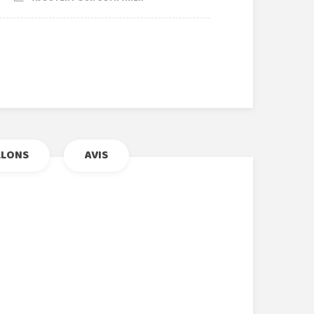
r
le+
nterest
LLONS
AVIS