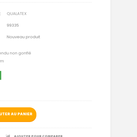
:
QUALATEX
99335
Nouveau produit
endu non gonflé
ium
UTER AU PANIER
AJOUTER POUR COMPARER