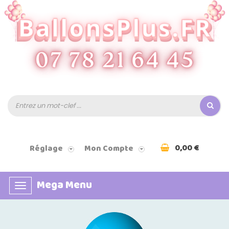
0,00 €
Réglage
Mon Compte
Mega Menu
Basculer
la
navigation