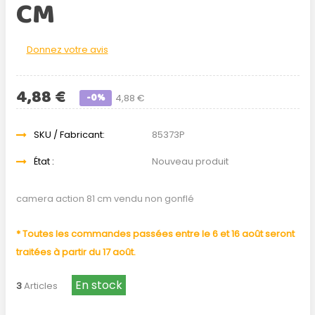
CM
Donnez votre avis
4,88 €
-0%
4,88 €
SKU / Fabricant:
85373P
État :
Nouveau produit
camera action 81 cm vendu non gonflé
* Toutes les commandes passées entre le 6 et 16 août seront
traitées à partir du 17 août.
En stock
3
Articles