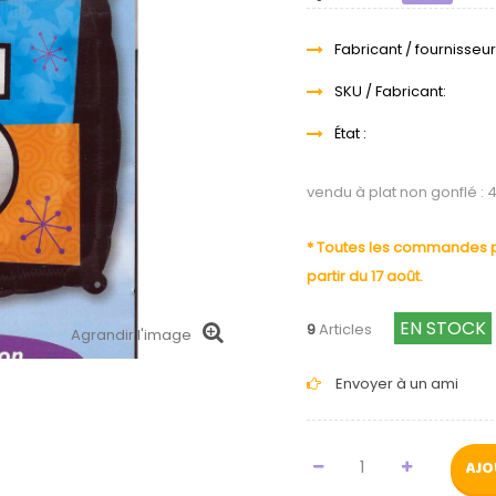
Fabricant / fournisseur
SKU / Fabricant:
État :
vendu à plat non gonflé : 
* Toutes les commandes pa
partir du 17 août.
EN STOCK
9
Articles
Agrandir l'image
Envoyer à un ami
AJO