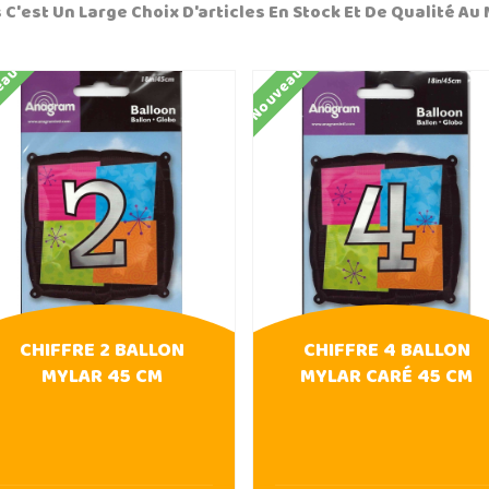
 C'est Un Large Choix D'articles En Stock Et De Qualité Au 
eau
Nouveau
CHIFFRE 2 BALLON
CHIFFRE 4 BALLON
MYLAR 45 CM
MYLAR CARÉ 45 CM