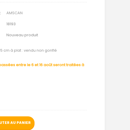
:
AMSCAN
18193
Nouveau produit
45 cm à plat : vendu non gonflé
ssées entre le 6 et 16 août seront traitées à
UTER AU PANIER