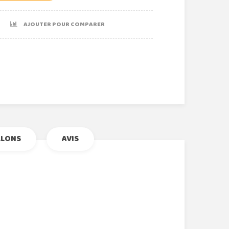
AJOUTER POUR COMPARER
r
le+
nterest
LLONS
AVIS