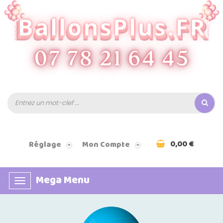
0,00 €
Réglage
Mon Compte
Mega Menu
Basculer
la
navigation