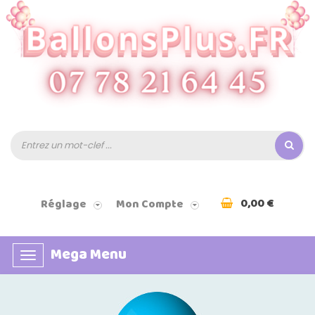
0,00 €
Réglage
Mon Compte
Mega Menu
Basculer
la
navigation