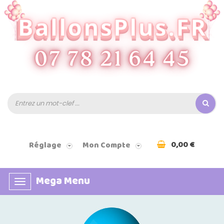
0,00 €
Réglage
Mon Compte
Mega Menu
Basculer
la
navigation