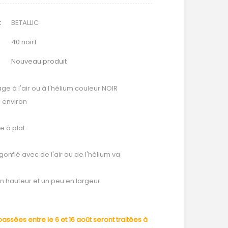
:
BETALLIC
40 noir1
Nouveau produit
age à l'air ou à l'hélium couleur NOIR
é environ
e à plat
 gonflé avec de l'air ou de l'hélium va
n hauteur et un peu en largeur
ssées entre le 6 et 16 août seront traitées à