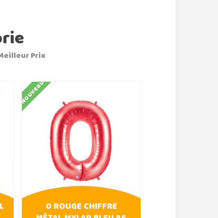
rie
Meilleur Prix
Nouveau
Nouveau
L
0 ROUGE CHIFFRE
0 ROSE FU