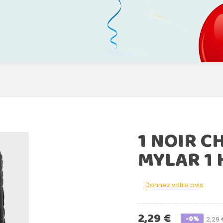
1 NOIR C
MYLAR 1 
Donnez votre avis
2,29 €
-0%
2,29