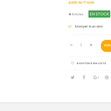
partir du 17 août.
EN STOCK
4
Articles
Envoyer à un ami
AJO
AJOUTER À MA LISTE
Tweet
Partage
Goog
Pi