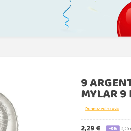
9 ARGEN
MYLAR 9
Donnez votre avis
2,29 €
-0%
2,29