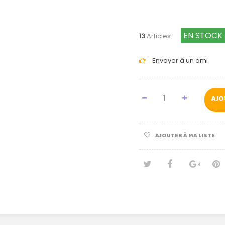
EN STOCK
13
Articles
Envoyer à un ami
AJO
AJOUTER À MA LISTE
Tweet
Partage
Goog
Pi