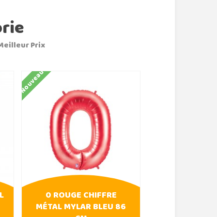
rie
Meilleur Prix
Nouveau
Nouveau
L
0 ROUGE CHIFFRE
0 ROSE FU
MÉTAL MYLAR BLEU 86
CHIFFRE MÉT