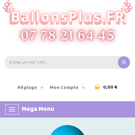
0,00 €
Réglage
Mon Compte
Mega Menu
Basculer
la
navigation