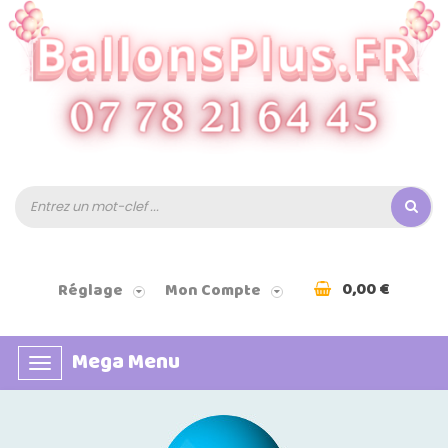
0,00 €
Réglage
Mon Compte
Mega Menu
Basculer
la
navigation