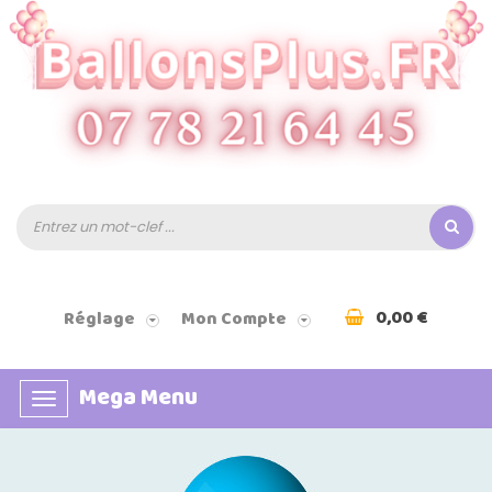
0,00 €
Réglage
Mon Compte
Mega Menu
Basculer
la
navigation