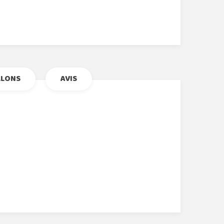
r
le+
nterest
LLONS
AVIS