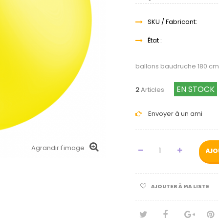
SKU / Fabricant:
État :
ballons baudruche 180 cm
EN STOCK
2
Articles
Envoyer à un ami
Agrandir l'image
AJO
AJOUTER À MA LISTE