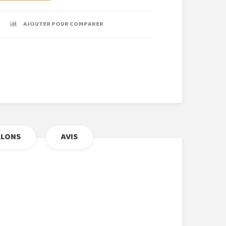
AJOUTER POUR COMPARER
r
le+
nterest
LLONS
AVIS