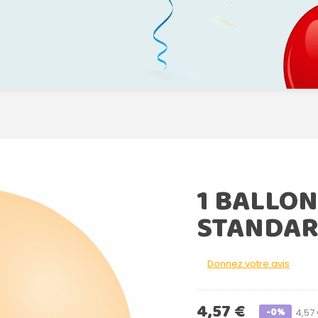
1 BALLON
STANDAR
Donnez votre avis
4,57 €
-0%
4,57