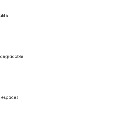
lité
odégradable
s espaces