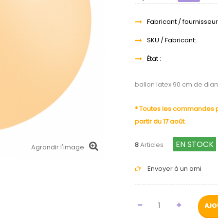
Fabricant / fournisseur
SKU / Fabricant:
État :
ballon latex 90 cm de dia
* Toutes les commandes pa
partir du 17 août.
EN STOCK
8
Articles
Agrandir l'image
Envoyer à un ami
AJO