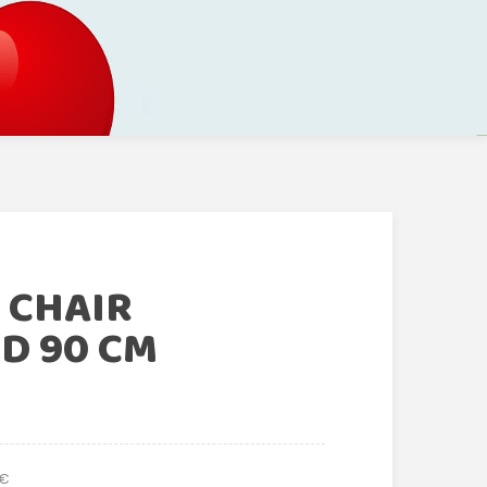
 CHAIR
D 90 CM
 €