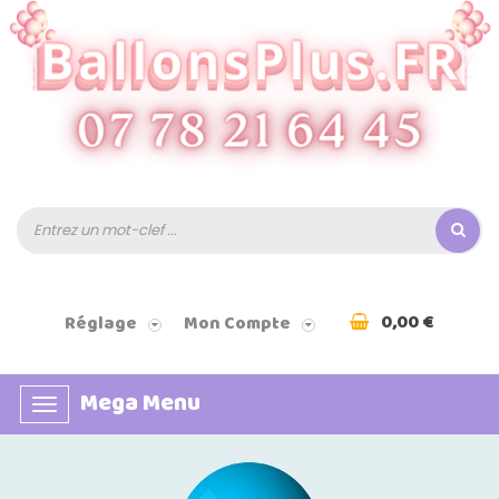
0,00 €
Réglage
Mon Compte
Mega Menu
Basculer
la
navigation