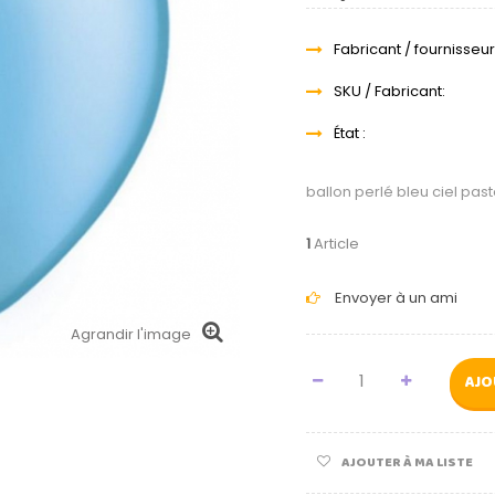
Fabricant / fournisseur
SKU / Fabricant:
État :
ballon perlé bleu ciel pas
1
Article
Envoyer à un ami
Agrandir l'image
AJO
AJOUTER À MA LISTE