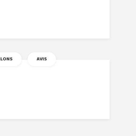
r
le+
nterest
LLONS
AVIS