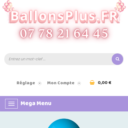
0,00 €
Réglage
Mon Compte
Mega Menu
Basculer
la
navigation