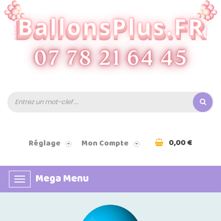
0,00 €
Réglage
Mon Compte
Mega Menu
Basculer
la
navigation