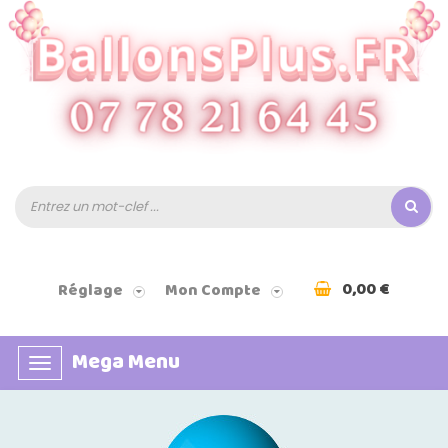
0,00 €
Réglage
Mon Compte
Mega Menu
Basculer
la
navigation