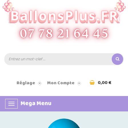
0,00 €
Réglage
Mon Compte
Mega Menu
Basculer
la
navigation