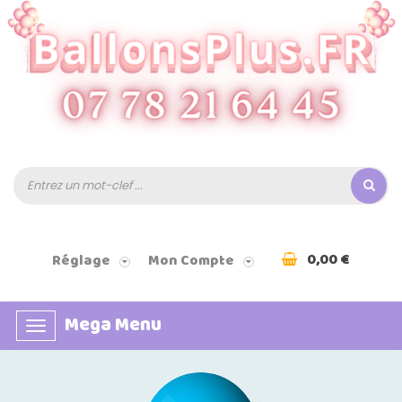
0,00 €
Réglage
Mon Compte
Mega Menu
Basculer
la
navigation