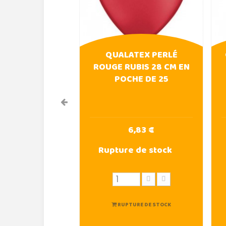
QUALATEX PERLÉ
ROUGE RUBIS 28 CM EN
POCHE DE 25
6,83 €
Rupture de stock
RUPTURE DE STOCK