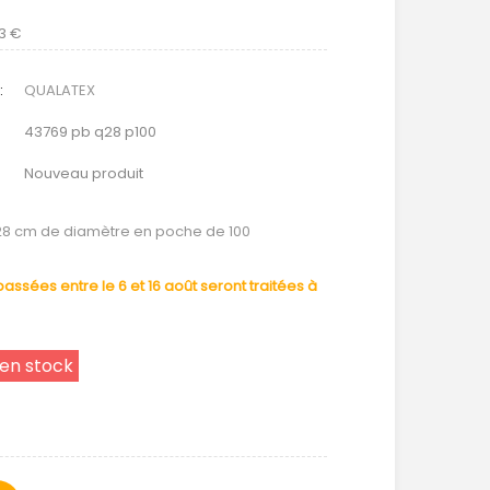
83 €
:
QUALATEX
43769 pb q28 p100
Nouveau produit
28 cm de diamètre en poche de 100
ssées entre le 6 et 16 août seront traitées à
 en stock