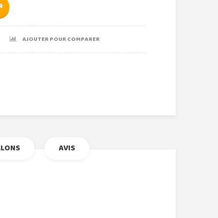
R
AJOUTER POUR COMPARER
r
le+
nterest
LLONS
AVIS