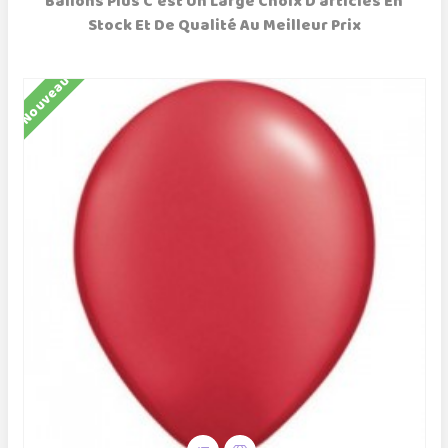
Ballons Plus C'est Un Large Choix D'articles En
Stock Et De Qualité Au Meilleur Prix
Nouveau
N