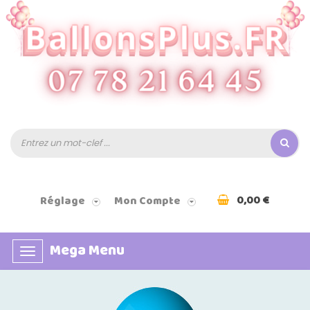
0,00 €
Réglage
Mon Compte
Mega Menu
Basculer
la
navigation