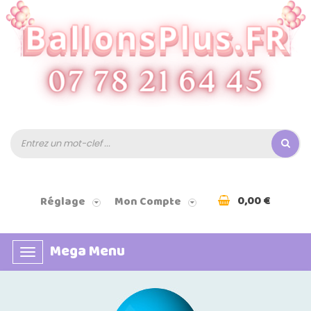
0,00 €
Réglage
Mon Compte
Mega Menu
Basculer
la
navigation