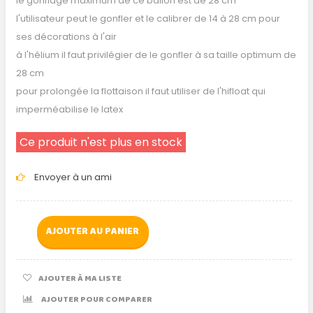
le gonflage maximum de ce ballon est de 28 cm
l'utilisateur peut le gonfler et le calibrer de 14 à 28 cm pour
ses décorations à l'air
à l'hélium il faut privilégier de le gonfler à sa taille optimum de
28 cm
pour prolongée la flottaison il faut utiliser de l'hifloat qui
imperméabilise le latex
Ce produit n'est plus en stock
Envoyer à un ami
AJOUTER AU PANIER
AJOUTER À MA LISTE
AJOUTER POUR COMPARER