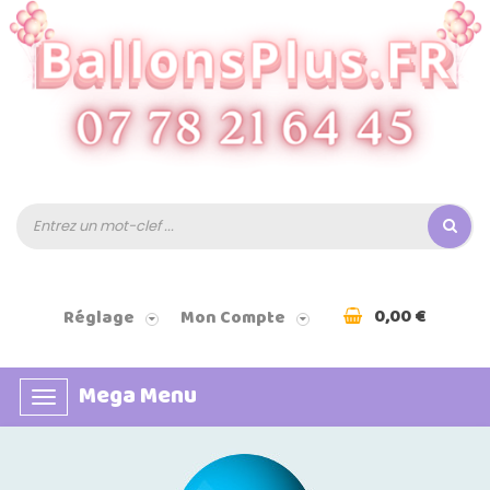
0,00 €
Réglage
Mon Compte
Mega Menu
Basculer
la
navigation