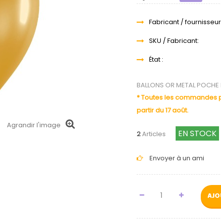
Fabricant / fournisseur
SKU / Fabricant:
État :
BALLONS OR METAL POCHE 
* Toutes les commandes pa
partir du 17 août.
Agrandir l'image
EN STOCK
2
Articles
Envoyer à un ami
AJO