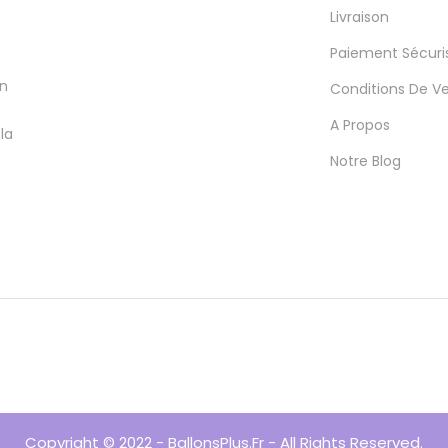
Livraison
Paiement Sécuri
en
Conditions De V
A Propos
la
Notre Blog
Copyright © 2022 - BallonsPlus.fr - All Rights Reserved.