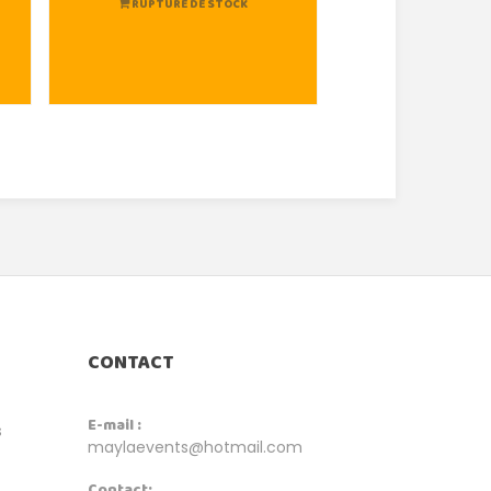
RUPTURE DE STOCK
RUPTURE DE
CONTACT
E-mail :
s
maylaevents@hotmail.com
Contact: