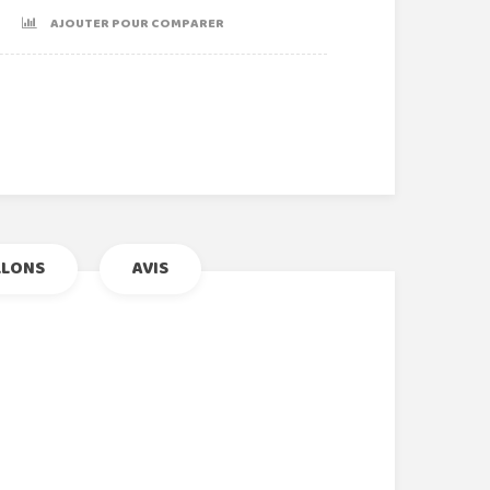
AJOUTER POUR COMPARER
r
le+
nterest
LLONS
AVIS