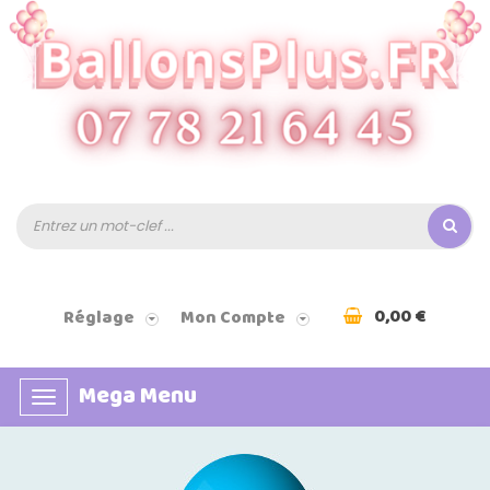
0,00 €
Réglage
Mon Compte
Mega Menu
Basculer
la
navigation