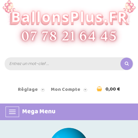
0,00 €
Réglage
Mon Compte
Mega Menu
Basculer
la
navigation