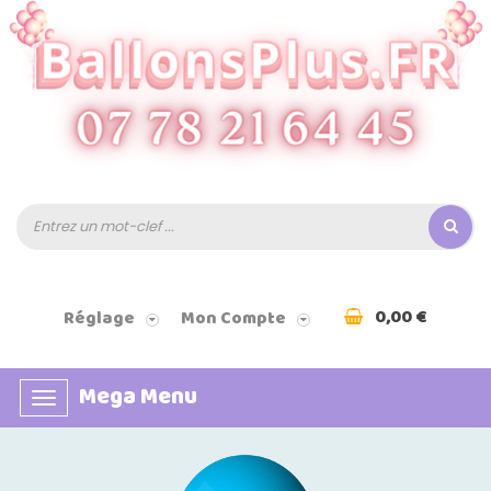
0,00 €
Réglage
Mon Compte
Mega Menu
Basculer
la
navigation