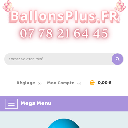
0,00 €
Réglage
Mon Compte
Mega Menu
Basculer
la
navigation