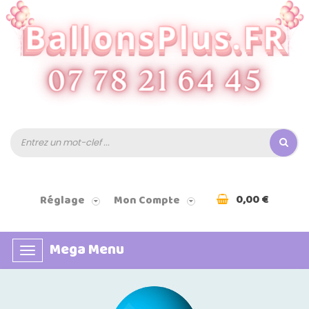
0,00 €
Réglage
Mon Compte
Mega Menu
Basculer
la
navigation