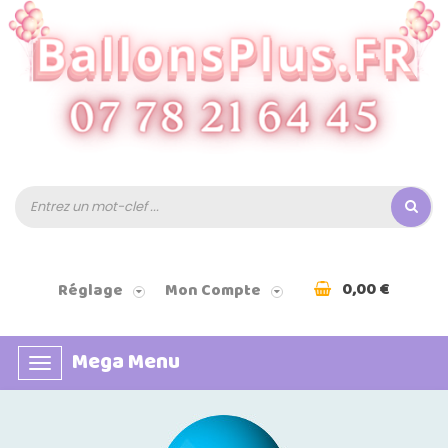
0,00 €
Réglage
Mon Compte
Mega Menu
Basculer
la
navigation