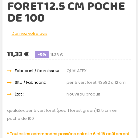
FORET12.5 CM POCHE
DE 100
Donnez votre avis
11,33 €
-0%
11,33 €
Fabricant / fournisseur:
QUALATEX
SKU / Fabricant:
perlé vert foret 43582 q 12 cm
État :
Nouveau produit
qualatex perlé vert foret (pearl forest green)12.5 cm en
poche de 100
* Toutes les commandes passées entre le 6 et 16 août seront