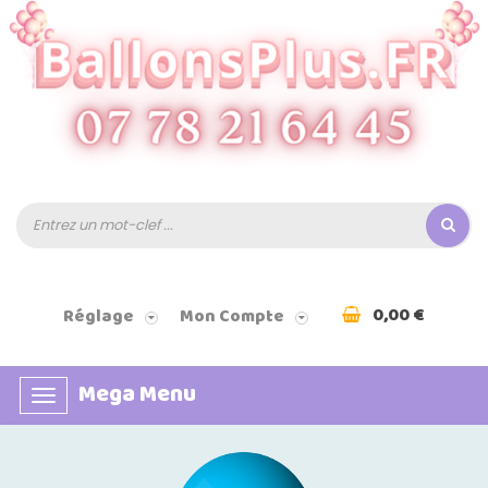
0,00 €
Réglage
Mon Compte
Mega Menu
Basculer
la
navigation