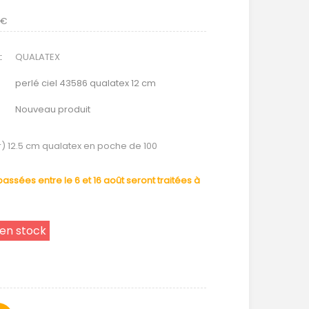
 €
:
QUALATEX
perlé ciel 43586 qualatex 12 cm
Nouveau produit
er) 12.5 cm qualatex en poche de 100
ssées entre le 6 et 16 août seront traitées à
 en stock