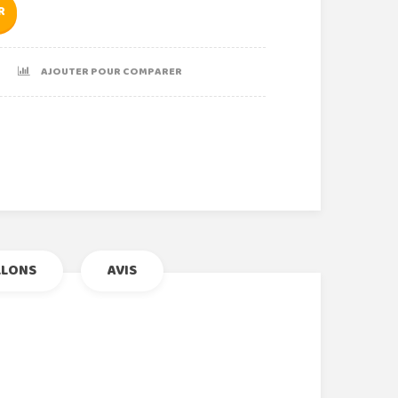
R
AJOUTER POUR COMPARER
r
le+
nterest
LLONS
AVIS