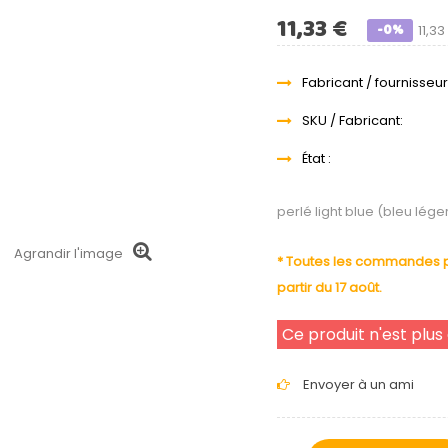
11,33 €
-0%
11,33
Fabricant / fournisseur
SKU / Fabricant:
État :
perlé light blue (bleu lég
Agrandir l'image
* Toutes les commandes pa
partir du 17 août.
Ce produit n'est plus
Envoyer à un ami