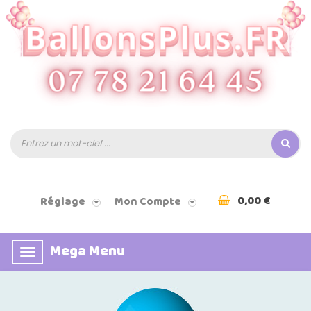
0,00 €
Réglage
Mon Compte
Mega Menu
Basculer
la
navigation