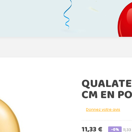
QUALATEX
CM EN PO
Donnez votre avis
11,33 €
-0%
11,33