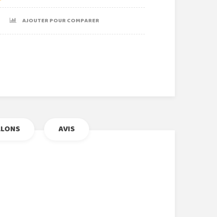
AJOUTER POUR COMPARER
r
le+
nterest
LLONS
AVIS