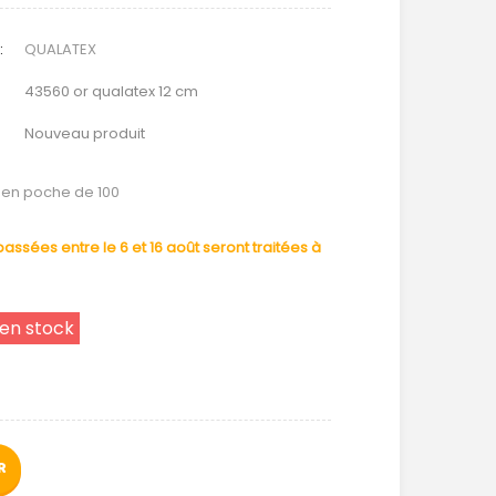
:
QUALATEX
43560 or qualatex 12 cm
Nouveau produit
m en poche de 100
ssées entre le 6 et 16 août seront traitées à
 en stock
R