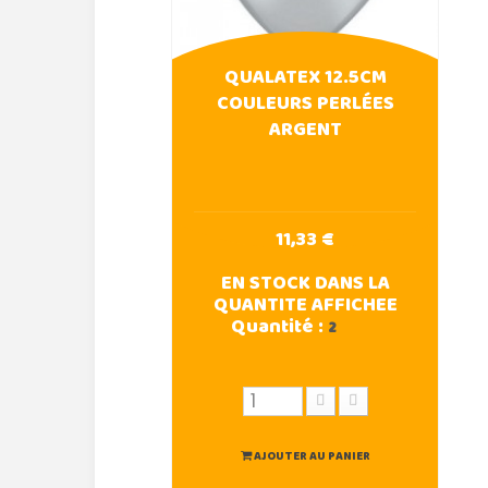
QUALATEX 12.5CM
COULEURS PERLÉES
ARGENT
11,33 €
EN STOCK DANS LA
QUANTITE AFFICHEE
Quantité :
2
AJOUTER AU PANIER