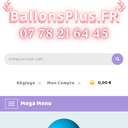
0,00 €
Réglage
Mon Compte
Mega Menu
Basculer
la
navigation